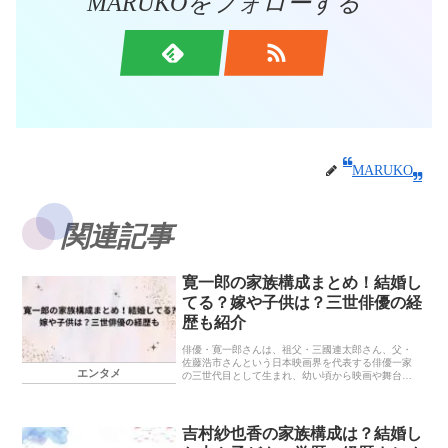
MARUKOをフォローする
MARUKO
関連記事
寛一郎の家族構成まとめ！結婚し
てる？嫁や子供は？三世俳優の経
歴も紹介
俳優・寛一郎さんは、祖父・三國連太郎さん、父・
佐藤浩市さんという日本映画界を代表する俳優一家
エンタメ
の三世代目として生まれ、幼い頃から映画や舞台に
触れながら成長してきました。この記事では、そん
な寛一郎さんの家族構成や幼少期のエピソード、俳
優として歩...
吉村紗也香の家族構成は？結婚し