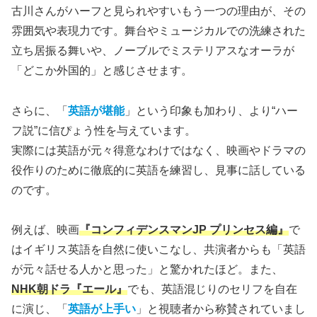
古川さんがハーフと見られやすいもう一つの理由が、その
雰囲気や表現力です。舞台やミュージカルでの洗練された
立ち居振る舞いや、ノーブルでミステリアスなオーラが
「どこか外国的」と感じさせます。
さらに、「
英語が堪能
」という印象も加わり、より“ハー
フ説”に信ぴょう性を与えています。
実際には英語が元々得意なわけではなく、映画やドラマの
役作りのために徹底的に英語を練習し、見事に話している
のです。
例えば、映画
『コンフィデンスマンJP プリンセス編』
で
はイギリス英語を自然に使いこなし、共演者からも「英語
が元々話せる人かと思った」と驚かれたほど。また、
NHK朝ドラ『エール』
でも、英語混じりのセリフを自在
に演じ、「
英語が上手い
」と視聴者から称賛されていまし