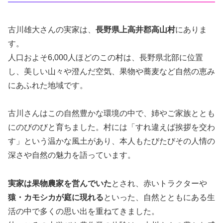
古川雄大さんの実家は、
長野県上高井郡高山村
にありま
す。
人口およそ6,000人ほどのこの村は、長野県北部に位置
し、美しい山々や澄んだ空気、果物や蕎麦など自然の恵み
にあふれた地域です。
古川さんはこの自然豊かな環境の中で、姉やご家族ととも
にのびのびと育ちました。村には「すれ違えば挨拶を交わ
す」という温かな風土があり、本人もたびたびその人情の
深さや自然の魅力を語っています。
実家は果物農家を営んでいた
とされ、赤いトラクターや
猿・カモシカが庭に現れる
といった、自然とともにある生
活の中で多くの思い出を重ねてきました。