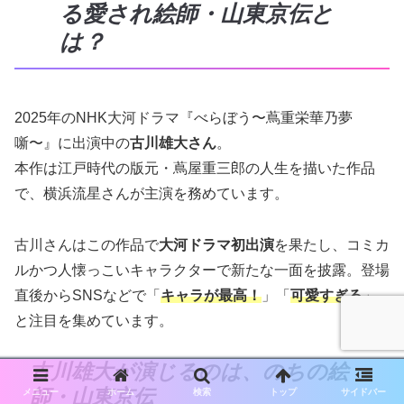
る愛され絵師・山東京伝と
は？
2025年のNHK大河ドラマ『べらぼう〜蔦重栄華乃夢
噺〜』に出演中の
古川雄大さん
。
本作は江戸時代の版元・蔦屋重三郎の人生を描いた作品
で、横浜流星さんが主演を務めています。
古川さんはこの作品で
大河ドラマ初出演
を果たし、コミカ
ルかつ人懐っこいキャラクターで新たな一面を披露。登場
直後からSNSなどで「
キャラが最高！
」「
可愛すぎる
」
と注目を集めています。
古川雄大が演じるのは、のちの絵
師・山東京伝
メニュー
ホーム
検索
トップ
サイドバー