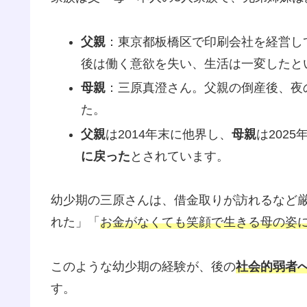
父親
：東京都板橋区で印刷会社を経営し
後は働く意欲を失い、生活は一変したと
母親
：三原真澄さん。父親の倒産後、夜
た。
父親
は2014年末に他界し、
母親
は202
に戻った
とされています。
幼少期の三原さんは、借金取りが訪れるなど
れた」「
お金がなくても笑顔で生きる母の姿
このような幼少期の経験が、後の
社会的弱者
す。