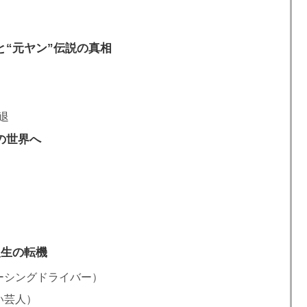
“元ヤン”伝説の真相
退
の世界へ
人生の転機
ーシングドライバー）
い芸人）