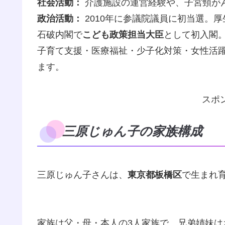
社会活動：
介護施設の運営経験や、子宮頸が
政治活動：
2010年に参議院議員に初当選。厚
石破内閣で
こども政策担当大臣
として初入閣
子育て支援・医療福祉・少子化対策・女性活
ます。
スポ
三原じゅん子の家族構成
三原じゅん子さんは、
東京都板橋区
で生まれ
家族は父・母・本人の3人家族で、兄弟姉妹は