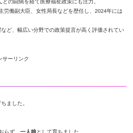
んとの闘病を経て医療福祉政策にも注力。
生労働副大臣、女性局長などを歴任し、2024年には
。
躍など、幅広い分野での政策提言が高く評価されてい
ンサーリンク
育ちました。
おらず、
一人娘
として育ちました。