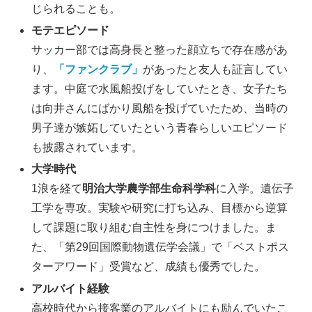
じられることも
。
モテエピソード
サッカー部では高身長と整った顔立ちで存在感があ
り、
「ファンクラブ」
があったと友人も証言してい
ます
。中庭で水風船投げをしていたとき、女子たち
は向井さんにばかり風船を投げていたため、当時の
男子達が嫉妬していたという青春らしいエピソード
も披露されています
。
大学時代
1浪を経て
明治大学農学部生命科学科
に入学。遺伝子
工学を専攻。実験や研究に打ち込み、目標から逆算
して課題に取り組む自主性を身につけました。ま
た、「第29回国際動物遺伝学会議」で「ベストポス
ターアワード」受賞など、成績も優秀でした
。
アルバイト経験
高校時代から接客業のアルバイトにも励んでいたこ