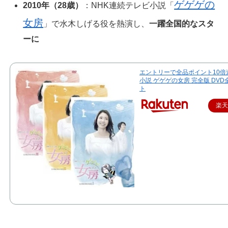
ゲゲゲの
2010年（28歳）
：NHK連続テレビ小説「
女房
」で水木しげる役を熱演し、
一躍全国的なスタ
ーに
エントリーで全品ポイント10倍
小説 ゲゲゲの女房 完全版 DVD
ト
楽