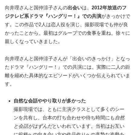
向井理さんと国仲涼子さんの
出会い
は、
2012年放送のフ
ジテレビ系ドラマ『ハングリー！』での共演
がきっかけで
す。この作品で2人は恋人役を演じ、撮影現場でも仲が良
かったことから、最初はグループでの食事を重ね、徐々に
親しくなっていきました。
向井理さんと国仲涼子さんが「出会いのきっかけ」となっ
たドラマ『ハングリー！』での共演には、実際に二人の距
離を縮めた具体的なエピソードがいくつか伝えられていま
す。
自然な会話ややり取りが多かった
撮影現場では、ともに主演クラスとして多くのシー
ンを共有し、台本の打ち合わせや待ち時間にも
自然
と会話がはずんだ
といわれています。当初はお互い
に役柄への向き合い方や作品作りへの真摯な姿勢を