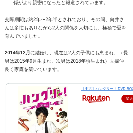
係がより親密になったと報道されています。
交際期間は約2年〜2年半とされており、その間、向井さ
んは多忙もありながら2人の関係を大切にし、極秘で愛を
育んでいました。
2014年12月
に結婚し、現在は2人の子供にも恵まれ、（長
男は2015年9月生まれ、次男は2018年頃生まれ）夫婦仲
良く家庭を築いています。
【中古】ハングリー！ DVD-BO
楽