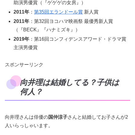
助演男優賞（『ゲゲゲの女房』）
2011年
：
第35回エランドール賞
新人賞
2011年
：第32回ヨコハマ映画祭 最優秀新人賞
（『BECK』『ハナミズキ』）
2019年
：第16回コンフィデンスアワード・ドラマ賞
主演男優賞
スポンサーリンク
向井理は結婚してる？子供は
何人？
向井理さんは俳優の
国仲涼子
さんと結婚してお子さんが2
人いらっしゃいます。