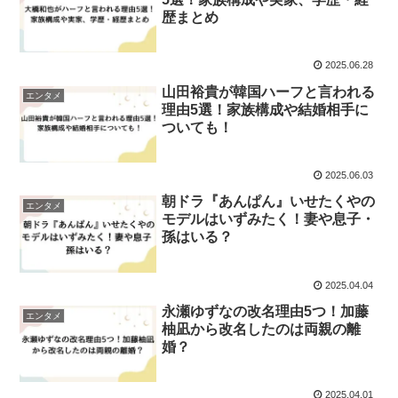
歴まとめ
2025.06.28
山田裕貴が韓国ハーフと言われる
エンタメ
理由5選！家族構成や結婚相手に
ついても！
2025.06.03
朝ドラ『あんぱん』いせたくやの
エンタメ
モデルはいずみたく！妻や息子・
孫はいる？
2025.04.04
永瀬ゆずなの改名理由5つ！加藤
エンタメ
柚凪から改名したのは両親の離
婚？
2025.04.01