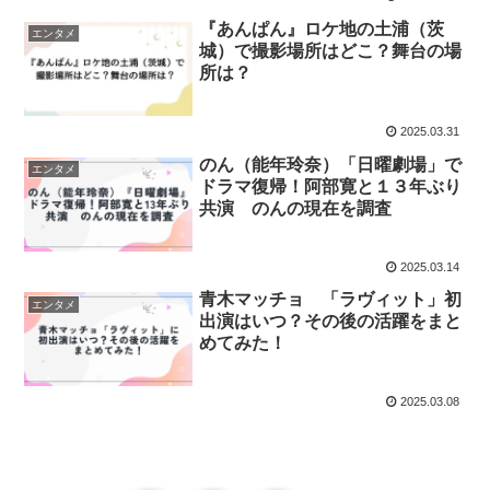
『あんぱん』ロケ地の土浦（茨
エンタメ
城）で撮影場所はどこ？舞台の場
所は？
2025.03.31
のん（能年玲奈）「日曜劇場」で
エンタメ
ドラマ復帰！阿部寛と１３年ぶり
共演 のんの現在を調査
2025.03.14
青木マッチョ 「ラヴィット」初
エンタメ
出演はいつ？その後の活躍をまと
めてみた！
2025.03.08