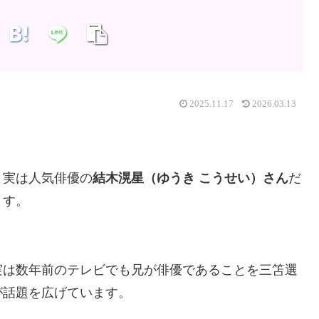
2025.11.17
2026.03.13
、実は人気俳優の
結木滉星（ゆうき こうせい）さん
だ
ます。
実は数年前のテレビでも兄が俳優であることを三笘選
が話題を広げています。