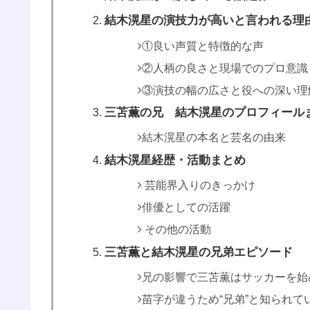
結木滉星の演技力が高いと言われる理
①良い声質と特徴的な声
②人柄の良さと現場でのプロ意識
③演技の幅の広さと役への深い理
三苫薫の兄 結木滉星のプロフィール
結木滉星の本名と芸名の由来
結木滉星経歴・活動まとめ
芸能界入りのきっかけ
俳優としての活躍
その他の活動
三苫薫と結木滉星の兄弟エピソード
兄の影響で三苫薫はサッカーを始
苗字が違うため“兄弟”と知られて