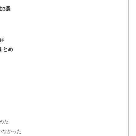
由3選
解
まとめ
めた
いなかった