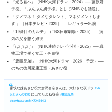
『光る君へ』（NHK大河ドラマ・2024）── 藤原妍
子役。「ぷんぷん妍子様」としてSNSでも話題に
『ダメマネ！-ダメなタレント、マネジメントしま
す-』（日本テレビ・2025）── レギュラー出演
『19番目のカルテ』（TBS日曜劇場・2025）── 病
気の父を想う娘役
『ばけばけ』（NHK連続テレビ小説・2025）── 織
物工場で働く女工・チヨ役
『豊臣兄弟!』（NHK大河ドラマ・2026・予定）──
のちの徳川家康正室・あさひ役
豪快な妹あさひ役の倉沢杏奈さんは、大好きな夜ドラ
#VR
に出てたよね😘👍
おじさんの初恋
#豊臣兄弟
pic.twitter.com/NK7X4344j3