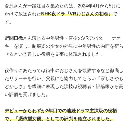
倉沢さんが一躍注目を集めたのは、2024年4月から5月に
かけて放送された
NHK夜ドラ『VRおじさんの初恋』
で
す。
野間口徹
さん演じる中年男性・直樹のVRアバター「ナオ
キ」を演じ、制服姿の少女の外見に中年男性の内面を宿ら
せるという難しい役柄を見事に体現されました。
役作りにあたっては街中のおじさんを観察するなど徹底し
たリサーチを行い、父親にも協力してもらい「寂しさやも
どかしさ」を繊細に表現した演技は視聴者・評論家から高
い評価を受けました。
デビューからわずか2年目での連続ドラマ主演級の役柄
で、「憑依型女優」としての評判を確立されました。