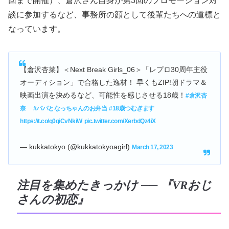
回まで開催）、倉沢さん自身が第3回のプロモーション対
談に参加するなど、事務所の顔として後輩たちへの道標と
なっています。
【倉沢杏菜】＜Next Break Girls_06＞「レプロ30周年主役
オーディション」で合格した逸材！ 早くもZIP!朝ドラマ＆
映画出演を決めるなど、可能性を感じさせる18歳！
#倉沢杏
奈
#パパとなっちゃんのお弁当
#18歳つむぎます
https://t.co/q0qiCvNkiW
pic.twitter.com/XerbdQz4iX
— kukkatokyo (@kukkatokyoagirl)
March 17, 2023
注目を集めたきっかけ ── 『VRおじ
さんの初恋』