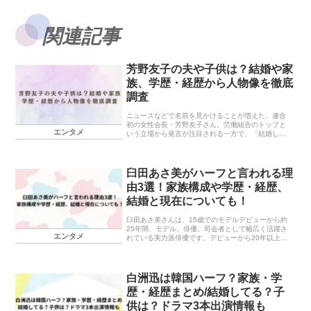
関連記事
芳野友子の夫や子供は？結婚や家
族、学歴・経歴から人物像を徹底
調査
ニュースなどで名前を見かけることが増えた、連合
初の女性会長・芳野友子さん。労働組合のトップと
エンタメ
いう立場から発言が注目される一方で、「結婚して
子供はいるの？」「どんな学歴なの？」「どんな経
歴を歩んできた人なの？」と人物像が気になる人も
多いのでは...
臼田あさ美がハーフと言われる理
由3選！家族構成や学歴・経歴、
結婚と現在についても！
臼田あさ美さんは、15歳でのモデルデビューから約
25年間、モデル、俳優、司会者として幅広く活躍さ
エンタメ
れている実力派俳優です。デビューから20年以上た
っても、ますますかわいらしくて、さらに美しい臼
田あさ美さん。そんな臼田あさ美さんには、ハーフ
では...
白洲迅は韓国ハーフ？家族・学
歴・経歴まとめ/結婚してる？子
供は？ドラマ3本出演情報も