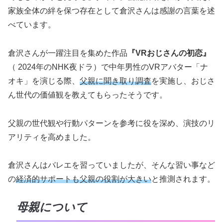
家族全体の絆を保つ存在として倉沢さんは感謝の言葉を述
べています。
倉沢さんが一躍注目を集めた作品
『VRおじさんの初恋』
（ 2024年のNHK夜ドラ）で中年男性のVRアバター「ナ
オキ」を演じる際、
父親に聞き取り調査
を実施し、おじさ
ん世代の価値観を教えてもらったそうです。
父親の世代観や行動パターンを参考に役を深め、演技のリ
アリティを高めました。
倉沢さんはバレエを習っていましたが、そんな習い事など
の
経済的サポートも父親の役割が大きい
と推測されます。
母親について