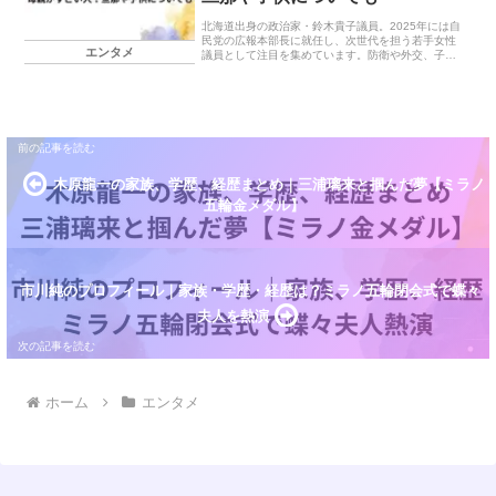
北海道出身の政治家・鈴木貴子議員。2025年には自
民党の広報本部長に就任し、次世代を担う若手女性
エンタメ
議員として注目を集めています。防衛や外交、子ど
も・若者政策など幅広い分野で活躍する一方で、家
庭では2児の母としての顔も持っています。父は北海
道政...
木原龍一の家族、学歴、経歴まとめ｜三浦璃来と掴んだ夢【ミラノ
五輪金メダル】
市川純のプロフィール｜家族・学歴・経歴は？ミラノ五輪閉会式で蝶々
夫人を熱演
ホーム
エンタメ