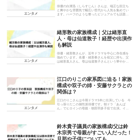
俳優の白洲迅（しらすじん）さんは、端正な顔立ち
と爽やかな雰囲気で幅広い世代から人気を集めてい
エンタメ
ます。ハーフのような整ったビジュアルでも話題に
なる白洲さんですが、実は純日本人。これまで数多
くのドラマや映画に出演し、実力派俳優として着実
にキャリア...
緒形敦の家族構成｜父は緒形直
人・母は仙道敦子！経歴や出演作
も解説
俳優・緒形敦さんが、近年ドラマを中心に存在感を
強めています。名優・緒形拳さんを祖父に持ち、父
エンタメ
は緒形直人さん、母は仙道敦子さんという華やかな
家系に生まれながらも、本人はその肩書きに頼ら
ず、着実にキャリアを積み重ねてきました。この記
事では、緒形...
江口のりこの家系図に迫る！家族
構成や双子の姉・安藤サクラとの
関係は？
江口のりこさんは今期ドラマ3本に出演している 今
引っ張りだこの個性派俳優です。朝ドラ「あんぱ
エンタメ
ん」でヒロインの母親・朝田羽多子役で出演。イメ
ージはアンパンマンのバタコさんです。朝ドラだけ
でなく （TBS系）「対岸の家事～これが、私の生
きる道！...
鈴木貴子議員の家族構成/父は鈴
木宗男で母親がすごい人だった！
旦那や子供についても